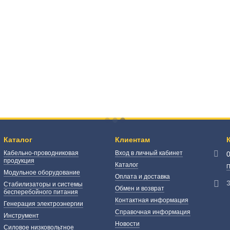
Каталог
Клиентам
Кабельно-проводниковая
Вход в личный кабинет
продукция
Каталог
П
Модульное оборудование
Оплата и доставка
Э
Стабилизаторы и системы
Обмен и возврат
бесперебойного питания
Контактная информация
Генерация электроэнергии
Справочная информация
Инструмент
Новости
Силовое низковольтное