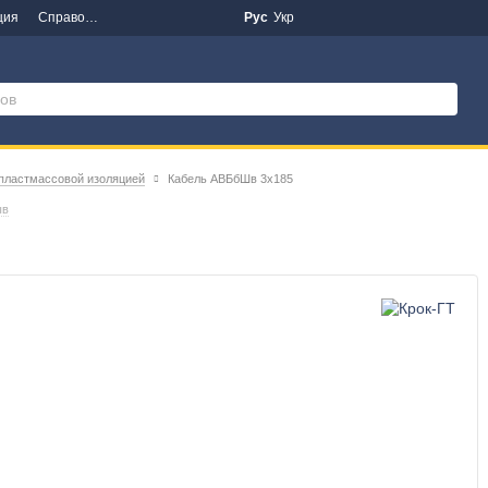
ция
Справочная информация
Новости
Рус
Укр
 пластмассовой изоляцией
Кабель АВБбШв 3х185
ыв