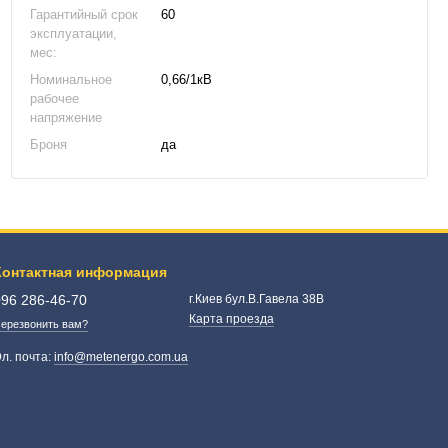
Гарантийный срок
60
эксплуатации,
мес:
Номинальное
0,66/1кВ
рабочее
напряжение
Броня
да
Контактная информация
096 286-46-70
г.Киев бул.В.Гавела 38В
Карта проезда
ерезвонить вам?
л. почта:
info@metenergo.com.ua