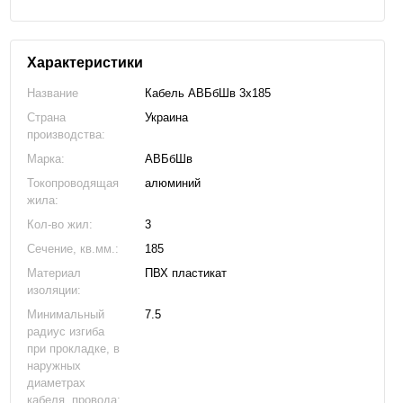
Характеристики
Название
Кабель АВБбШв 3х185
Страна
Украина
производства:
Марка:
АВБбШв
Токопроводящая
алюминий
жила:
Кол-во жил:
3
Сечение, кв.мм.:
185
Материал
ПВХ пластикат
изоляции:
Минимальный
7.5
радиус изгиба
при прокладке, в
наружных
диаметрах
кабеля, провода: