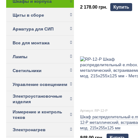
Шкафы и корпуса
2 178.00 грн.
Купить
Щиты в сборе
Арматура для СИП
Все для монтажа
Лампы
Светильники
Управление освещением
Электроустановочные
изделия
Артикул: RP-12-P
Измерение и контроль
Шкаф распределительный e.m
токов
12-P металлический, встраива
мод. 215х255х125 мм
Электронагрев
848.00 грн.
Купить