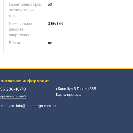
Гарантийный срок
60
эксплуатации,
мес:
Номинальное
0,66/1кВ
рабочее
напряжение
Броня
да
Контактная информация
096 286-46-70
г.Киев бул.В.Гавела 38В
Карта проезда
ерезвонить вам?
л. почта:
info@metenergo.com.ua