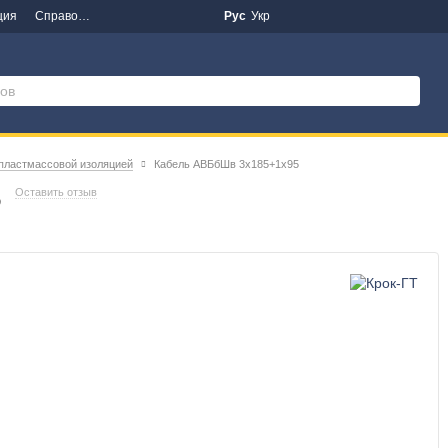
ция
Справочная информация
Новости
Рус
Укр
 пластмассовой изоляцией
Кабель АВБбШв 3х185+1х95
5
Оставить отзыв