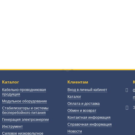
Каталог
Клиентам
Кабельно-проводниковая
Вход в личный кабинет
продукция
Каталог
П
Модульное оборудование
Оплата и доставка
Э
Стабилизаторы и системы
Обмен и возврат
бесперебойного питания
Контактная информация
Генерация электроэнергии
Справочная информация
Инструмент
Новости
Силовое низковольтное