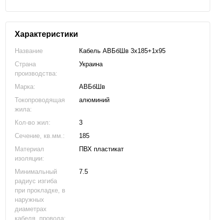
Характеристики
Название
Кабель АВБбШв 3х185+1х95
Страна
Украина
производства:
Марка:
АВБбШв
Токопроводящая
алюминий
жила:
Кол-во жил:
3
Сечение, кв.мм.:
185
Материал
ПВХ пластикат
изоляции:
Минимальный
7.5
радиус изгиба
при прокладке, в
наружных
диаметрах
кабеля, провода: