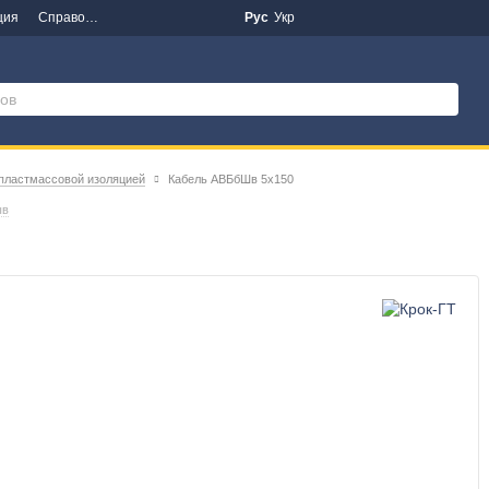
ция
Справочная информация
Новости
Рус
Укр
 пластмассовой изоляцией
Кабель АВБбШв 5х150
ыв