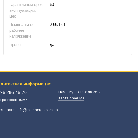
Гарантийный срок
60
эксплуатации,
мес:
Номинальное
0,66/1кВ
рабочее
напряжение
Броня
да
Контактная информация
096 286-46-70
г.Киев бул.В.Гавела 38В
Карта проезда
ерезвонить вам?
л. почта:
info@metenergo.com.ua