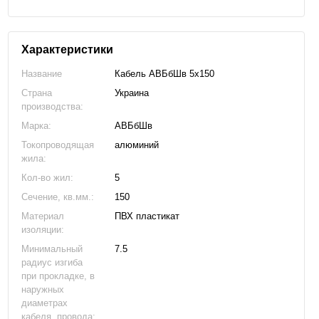
Характеристики
Название
Кабель АВБбШв 5х150
Страна
Украина
производства:
Марка:
АВБбШв
Токопроводящая
алюминий
жила:
Кол-во жил:
5
Сечение, кв.мм.:
150
Материал
ПВХ пластикат
изоляции:
Минимальный
7.5
радиус изгиба
при прокладке, в
наружных
диаметрах
кабеля, провода: