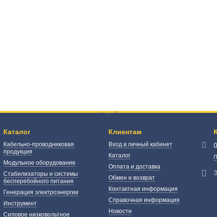
Каталог
Клиентам
Кабельно-проводниковая
Вход в личный кабинет
продукция
Каталог
П
Модульное оборудование
Оплата и доставка
Э
Стабилизаторы и системы
Обмен и возврат
бесперебойного питания
Контактная информация
Генерация электроэнергии
Справочная информация
Инструмент
Новости
Силовое низковольтное