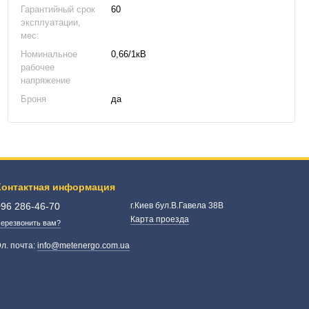
Гарантийный срок
60
эксплуатации,
мес:
Номинальное
0,66/1кВ
рабочее
напряжение
Броня
да
Контактная информация
096 286-46-70
г.Киев бул.В.Гавела 38В
Карта проезда
ерезвонить вам?
л. почта:
info@metenergo.com.ua