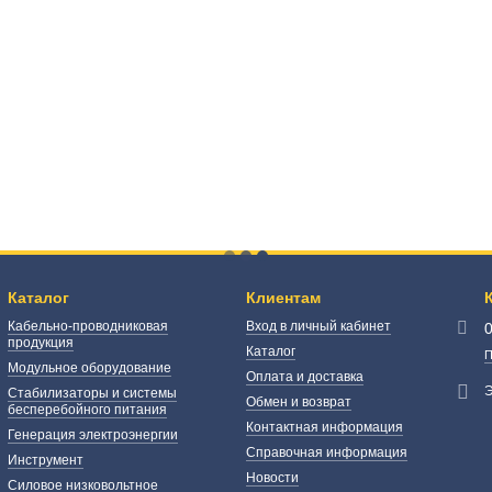
Каталог
Клиентам
Кабельно-проводниковая
Вход в личный кабинет
продукция
Каталог
П
Модульное оборудование
Оплата и доставка
Э
Стабилизаторы и системы
Обмен и возврат
бесперебойного питания
Контактная информация
Генерация электроэнергии
Справочная информация
Инструмент
Новости
Силовое низковольтное