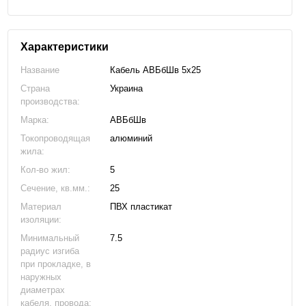
Характеристики
Название
Кабель АВБбШв 5х25
Страна
Украина
производства:
Марка:
АВБбШв
Токопроводящая
алюминий
жила:
Кол-во жил:
5
Сечение, кв.мм.:
25
Материал
ПВХ пластикат
изоляции:
Минимальный
7.5
радиус изгиба
при прокладке, в
наружных
диаметрах
кабеля, провода: