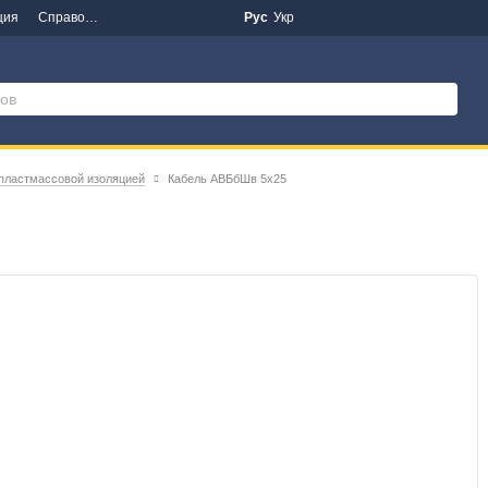
ция
Справочная информация
Новости
Рус
Укр
 пластмассовой изоляцией
Кабель АВБбШв 5х25