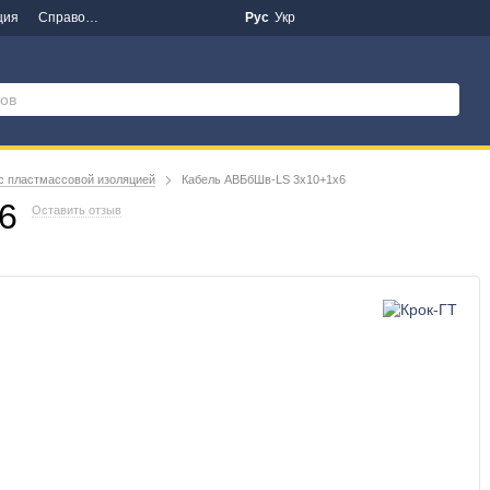
ция
Справочная информация
Новости
Рус
Укр
с пластмассовой изоляцией
Кабель АВБбШв-LS 3х10+1х6
6
Оставить отзыв