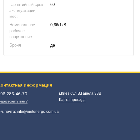
Гарантийный срок
60
эксплуатации,
мес:
Номинальное
0,66/1кВ
рабочее
напряжение
Броня
да
Контактная информация
096 286-46-70
г.Киев бул.В.Гавела 38В
Карта проезда
ерезвонить вам?
л. почта:
info@metenergo.com.ua