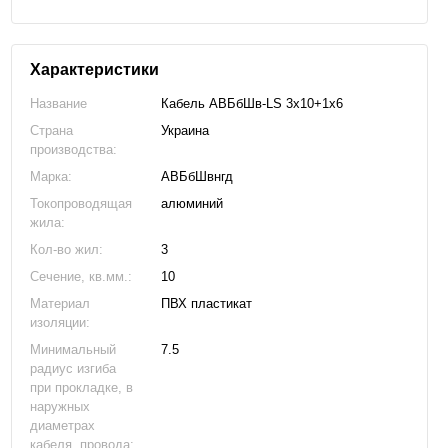
Характеристики
Название
Кабель АВБбШв-LS 3х10+1х6
Страна
Украина
производства:
Марка:
АВБбШвнгд
Токопроводящая
алюминий
жила:
Кол-во жил:
3
Сечение, кв.мм.:
10
Материал
ПВХ пластикат
изоляции:
Минимальный
7.5
радиус изгиба
при прокладке, в
наружных
диаметрах
кабеля, провода: