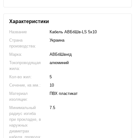
Характеристики
Название
Кабель АВБбШв-LS 5х10
Страна
Украина
производства:
Марка:
АВБбШвнгд
Токопроводящая
алюминий
жила:
Кол-во жил:
5
Сечение, кв.мм.:
10
Материал
ПВХ пластикат
изоляции:
Минимальный
7.5
радиус изгиба
при прокладке, в
наружных
диаметрах
кабеля, провода: