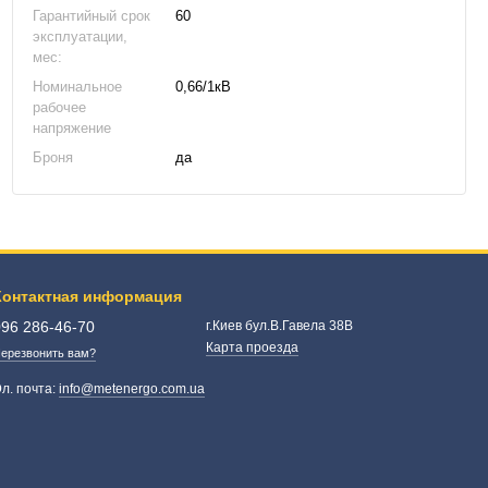
Гарантийный срок
60
эксплуатации,
мес:
Номинальное
0,66/1кВ
рабочее
напряжение
Броня
да
Контактная информация
096 286-46-70
г.Киев бул.В.Гавела 38В
Карта проезда
ерезвонить вам?
л. почта:
info@metenergo.com.ua