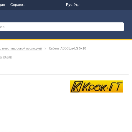
ция
Справочная информация
Новости
Рус
Укр
с пластмассовой изоляцией
Кабель АВБбШв-LS 5х10
ь отзыв