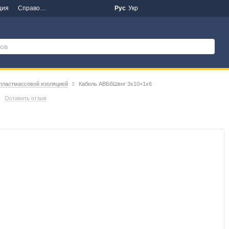
ция
Справочная информация
Новости
Рус
Укр
 пластмассовой изоляцией
Кабель АВБбШвнг 3х10+1х6
Оставить отзыв