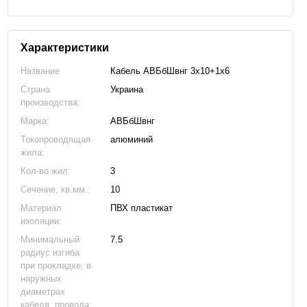
Характеристики
Название
Кабель АВБбШвнг 3х10+1х6
Страна
Украина
производства:
Марка:
АВБбШвнг
Токопроводящая
алюминий
жила:
Кол-во жил:
3
Сечение, кв.мм.:
10
Материал
ПВХ пластикат
изоляции:
Минимальный
7.5
радиус изгиба
при прокладке, в
наружных
диаметрах
кабеля, провода: