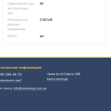
Гарантийный срок
60
эксплуатации,
мес:
Номинальное
0,66/1кВ
рабочее
напряжение
Броня
да
Контактная информация
096 286-46-70
г.Киев бул.В.Гавела 38В
Карта проезда
ерезвонить вам?
л. почта:
info@metenergo.com.ua