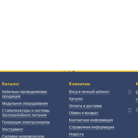
Каталог
Клиентам
Кабельно-проводниковая
Вход в личный кабинет
продукция
Каталог
П
Модульное оборудование
Оплата и доставка
Э
Стабилизаторы и системы
Обмен и возврат
бесперебойного питания
Контактная информация
Генерация электроэнергии
Справочная информация
Инструмент
Новости
Силовое низковольтное