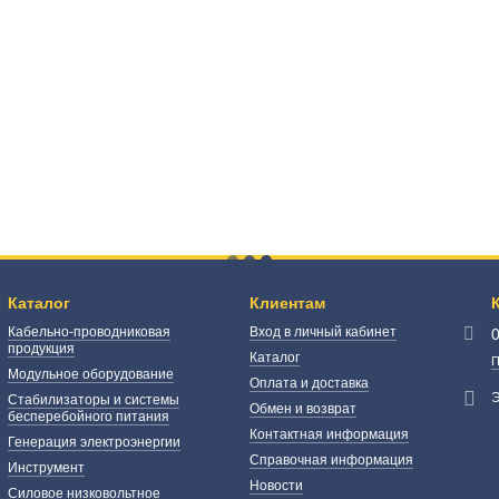
Каталог
Клиентам
Кабельно-проводниковая
Вход в личный кабинет
продукция
Каталог
П
Модульное оборудование
Оплата и доставка
Э
Стабилизаторы и системы
Обмен и возврат
бесперебойного питания
Контактная информация
Генерация электроэнергии
Справочная информация
Инструмент
Новости
Силовое низковольтное