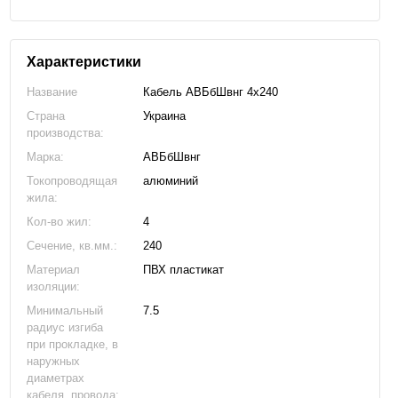
Характеристики
Название
Кабель АВБбШвнг 4х240
Страна
Украина
производства:
Марка:
АВБбШвнг
Токопроводящая
алюминий
жила:
Кол-во жил:
4
Сечение, кв.мм.:
240
Материал
ПВХ пластикат
изоляции:
Минимальный
7.5
радиус изгиба
при прокладке, в
наружных
диаметрах
кабеля, провода: