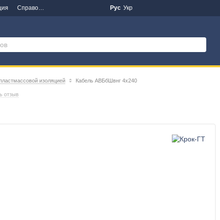
ция
Справочная информация
Новости
Рус
Укр
 пластмассовой изоляцией
Кабель АВБбШвнг 4х240
ь отзыв