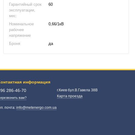
Гарантийный срок
60
эксплуатации,
мес:
Номинальное
0,66/1кВ
рабочее
напряжение
Броня
да
Контактная информация
096 286-46-70
г.Киев бул.В.Гавела 38В
Карта проезда
ерезвонить вам?
л. почта:
info@metenergo.com.ua