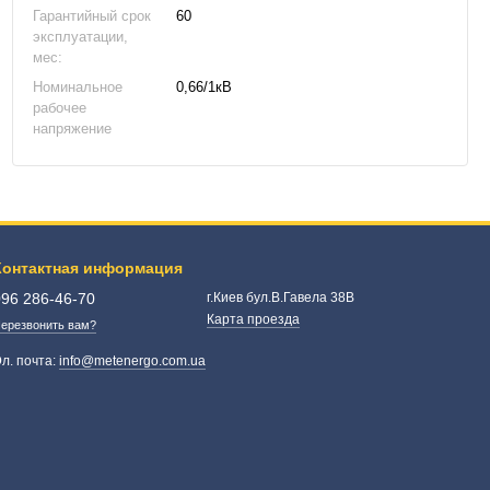
Гарантийный срок
60
эксплуатации,
мес:
Номинальное
0,66/1кВ
рабочее
напряжение
Контактная информация
096 286-46-70
г.Киев бул.В.Гавела 38В
Карта проезда
ерезвонить вам?
л. почта:
info@metenergo.com.ua