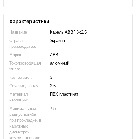
Характеристики
Название
Кабель АВВГ 3х2,5
Страна
Украина
производства:
Марка:
АВВГ
Токопроводящая
алюминий
жила:
Кол-во жил:
3
Сечение, кв.мм.:
2.5
Материал
ПВХ пластикат
изоляции:
Минимальный
7.5
радиус изгиба
при прокладке, в
наружных
диаметрах
кабеля, провода: