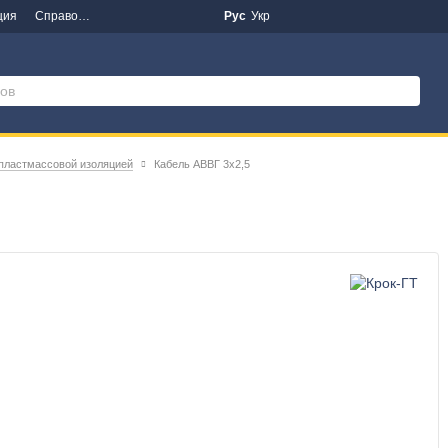
ция
Справочная информация
Новости
Рус
Укр
 пластмассовой изоляцией
Кабель АВВГ 3х2,5