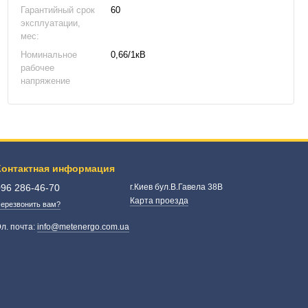
Гарантийный срок
60
эксплуатации,
мес:
Номинальное
0,66/1кВ
рабочее
напряжение
Контактная информация
096 286-46-70
г.Киев бул.В.Гавела 38В
Карта проезда
ерезвонить вам?
л. почта:
info@metenergo.com.ua