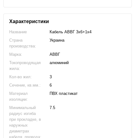
Характеристики
Название
Кабель АВВГ 3х6+1х4
Страна
Украина
производства:
Марка:
АВВГ
Токопроводящая
алюминий
жила:
Кол-во жил:
3
Сечение, кв.мм.:
6
Материал
ПВХ пластикат
изоляции:
Минимальный
7.5
радиус изгиба
при прокладке, в
наружных
диаметрах
кабеля, провода: