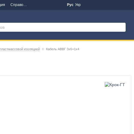
ция
Справочная информация
Новости
Рус
Укр
 пластмассовой изоляцией
Кабель АВВГ 3х6+1х4