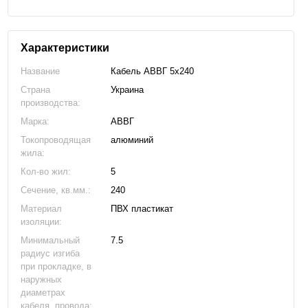
Характеристики
Название
Кабель АВВГ 5х240
Страна
Украина
производства:
Марка:
АВВГ
Токопроводящая
алюминий
жила:
Кол-во жил:
5
Сечение, кв.мм.:
240
Материал
ПВХ пластикат
изоляции:
Минимальный
7.5
радиус изгиба
при прокладке, в
наружных
диаметрах
кабеля, провода: