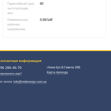
Гарантийный срок
60
эксплуатации,
мес:
Номинальное
0,66/1кВ
рабочее
напряжение
Контактная информация
096 286-46-70
г.Киев бул.В.Гавела 38В
Карта проезда
ерезвонить вам?
л. почта:
info@metenergo.com.ua