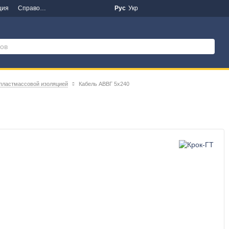
ция
Справочная информация
Новости
Рус
Укр
 пластмассовой изоляцией
Кабель АВВГ 5х240