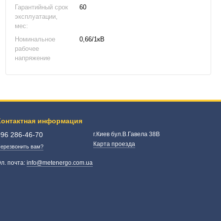
Гарантийный срок
60
эксплуатации,
мес:
Номинальное
0,66/1кВ
рабочее
напряжение
Контактная информация
096 286-46-70
г.Киев бул.В.Гавела 38В
Карта проезда
ерезвонить вам?
л. почта:
info@metenergo.com.ua