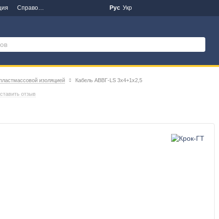
ция
Справочная информация
Новости
Рус
Укр
 пластмассовой изоляцией
Кабель АВВГ-LS 3х4+1х2,5
ставить отзыв