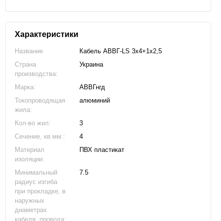
Характеристики
Название
Кабель АВВГ-LS 3х4+1х2,5
Страна
Украина
производства:
Марка:
АВВГнгд
Токопроводящая
алюминий
жила:
Кол-во жил:
3
Сечение, кв.мм.:
4
Материал
ПВХ пластикат
изоляции:
Минимальный
7.5
радиус изгиба
при прокладке, в
наружных
диаметрах
кабеля, провода: