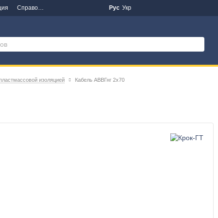
ция
Справочная информация
Новости
Рус
Укр
 пластмассовой изоляцией
Кабель АВВГнг 2х70