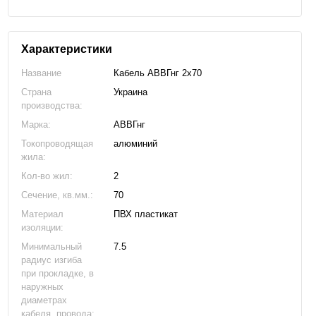
Характеристики
Название
Кабель АВВГнг 2х70
Страна
Украина
производства:
Марка:
АВВГнг
Токопроводящая
алюминий
жила:
Кол-во жил:
2
Сечение, кв.мм.:
70
Материал
ПВХ пластикат
изоляции:
Минимальный
7.5
радиус изгиба
при прокладке, в
наружных
диаметрах
кабеля, провода: