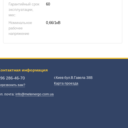
Гарантийный срок
60
эксплуатации,
мес:
Номинальное
0,66/1кВ
рабочее
напряжение
Контактная информация
096 286-46-70
г.Киев бул.В.Гавела 38В
Карта проезда
ерезвонить вам?
л. почта:
info@metenergo.com.ua