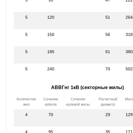
5
120
51
264
5
150
56
318
5
185
61
380
5
240
70
502
АВВГнг 1кВ (секторные жилы)
Количество
Сечение
Сечение
Расчетный
Мас
жил
кабеля
нулевой жилы
диаметр
4
70
29
129
4
95
35
171