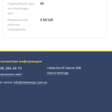
Гарантийный срок
60
эксплуатации,
мес:
Номинальное
0,66/1кВ
рабочее
напряжение
Контактная информация
096 286-46-70
г.Киев бул.В.Гавела 38В
Карта проезда
ерезвонить вам?
л. почта:
info@metenergo.com.ua