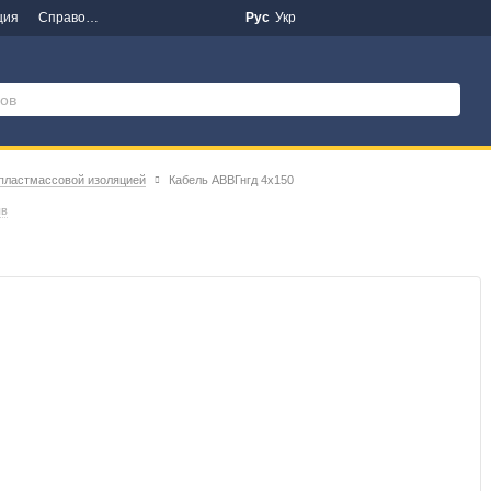
ция
Справочная информация
Новости
Рус
Укр
 пластмассовой изоляцией
Кабель АВВГнгд 4х150
ыв