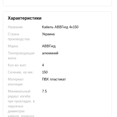
Характеристики
Название
Кабель АВВГнгд 4х150
Страна
Украина
производства:
Марка:
АВВГнгд
Токопроводящая
алюминий
жила:
Кол-во жил:
4
Сечение, кв.мм.:
150
Материал
ПВХ пластикат
изоляции:
Минимальный
7.5
радиус изгиба
при прокладке, в
наружных
диаметрах
кабеля, провода: