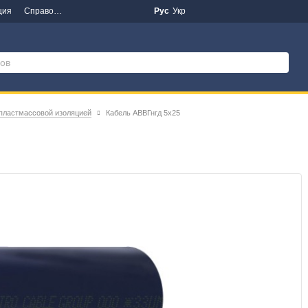
ция
Справочная информация
Новости
Рус
Укр
 пластмассовой изоляцией
Кабель АВВГнгд 5х25