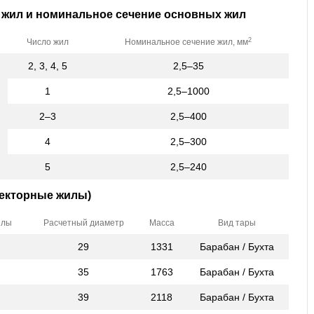
 жил и номинальное сечение основных жил
2
Число жил
Номинальное сечение жил, мм
2, 3, 4, 5
2,5–35
1
2,5–1000
2–3
2,5–400
4
2,5–300
5
2,5–240
секторные жилы)
илы
Расчетный диаметр
Масса
Вид тары
29
1331
Барабан / Бухта
35
1763
Барабан / Бухта
39
2118
Барабан / Бухта