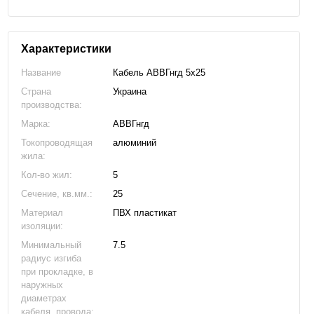
Характеристики
Название
Кабель АВВГнгд 5х25
Страна
Украина
производства:
Марка:
АВВГнгд
Токопроводящая
алюминий
жила:
Кол-во жил:
5
Сечение, кв.мм.:
25
Материал
ПВХ пластикат
изоляции:
Минимальный
7.5
радиус изгиба
при прокладке, в
наружных
диаметрах
кабеля, провода: