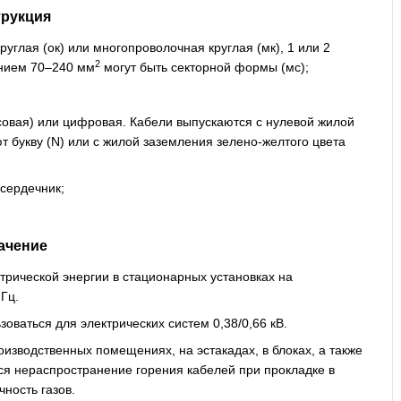
трукция
глая (ок) или многопроволочная круглая (мк), 1 или 2
2
ением 70–240 мм
могут быть секторной формы (мс);
овая) или цифровая. Кабели выпускаются с нулевой жилой
т букву (N) или с жилой заземления зелено-желтого цвета
сердечник;
ачение
рической энергии в стационарных установках на
 Гц.
оваться для электрических систем 0,38/0,66 кВ.
изводственных помещениях, на эстакадах, в блоках, а также
ется нераспространение горения кабелей при прокладке в
ность газов.