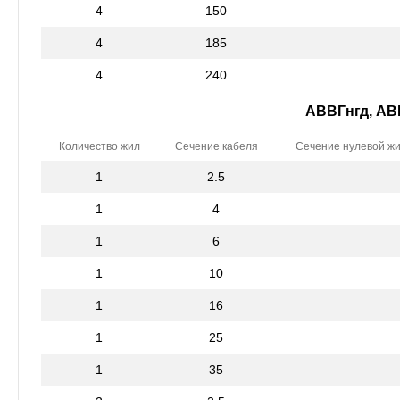
4
150
4
185
4
240
АВВГнгд, АВ
Количество жил
Сечение кабеля
Сечение нулевой ж
1
2.5
1
4
1
6
1
10
1
16
1
25
1
35