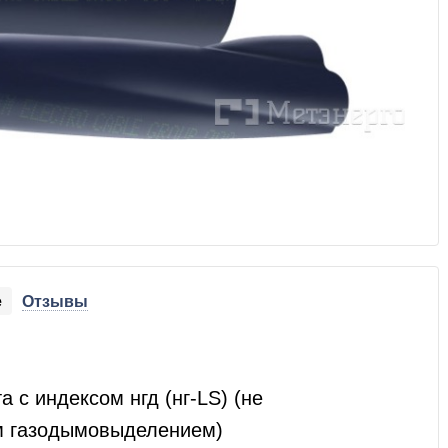
е
Отзывы
 с индексом нгд (нг-LS) (не
м газодымовыделением)