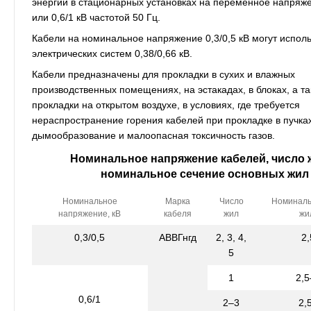
энергии в стационарных установках на переменное напряжен
или 0,6/1 кВ частотой 50 Гц.
Кабели на номинальное напряжение 0,3/0,5 кВ могут исполь
электрических систем 0,38/0,66 кВ.
Кабели предназначены для прокладки в сухих и влажных
производственных помещениях, на эстакадах, в блоках, а т
прокладки на открытом воздухе, в условиях, где требуется
нераспространение горения кабелей при прокладке в пучка
дымообразование и малоопасная токсичность газов.
Номинальное напряжение кабелей, число 
номинальное сечение основных жил
Номинальное
Марка
Число
Номиналь
напряжение, кВ
кабеля
жил
жи
0,3/0,5
АВВГнгд
2, 3, 4,
2
5
1
2,
0,6/1
2–3
2,