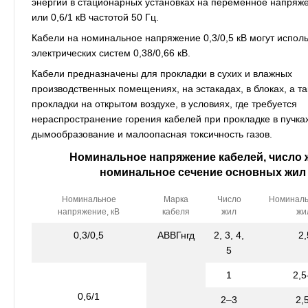
энергии в стационарных установках на переменное напряжен
или 0,6/1 кВ частотой 50 Гц.
Кабели на номинальное напряжение 0,3/0,5 кВ могут исполь
электрических систем 0,38/0,66 кВ.
Кабели предназначены для прокладки в сухих и влажных
производственных помещениях, на эстакадах, в блоках, а т
прокладки на открытом воздухе, в условиях, где требуется
нераспространение горения кабелей при прокладке в пучка
дымообразование и малоопасная токсичность газов.
Номинальное напряжение кабелей, число 
номинальное сечение основных жил
Номинальное
Марка
Число
Номиналь
напряжение, кВ
кабеля
жил
жи
0,3/0,5
АВВГнгд
2, 3, 4,
2
5
1
2,
0,6/1
2–3
2,