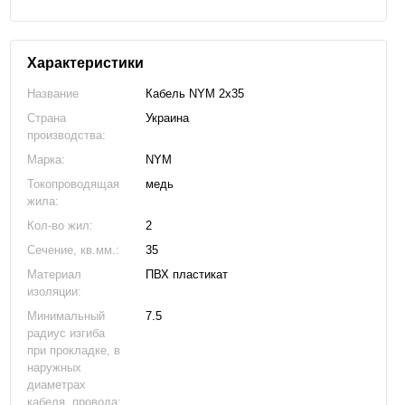
Характеристики
Название
Кабель NYM 2х35
Страна
Украина
производства:
Марка:
NYM
Токопроводящая
медь
жила:
Кол-во жил:
2
Сечение, кв.мм.:
35
Материал
ПВХ пластикат
изоляции:
Минимальный
7.5
радиус изгиба
при прокладке, в
наружных
диаметрах
кабеля, провода: