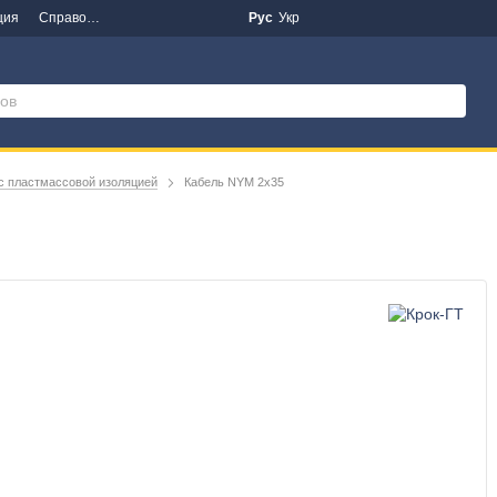
ция
Справочная информация
Новости
Рус
Укр
с пластмассовой изоляцией
Кабель NYM 2х35