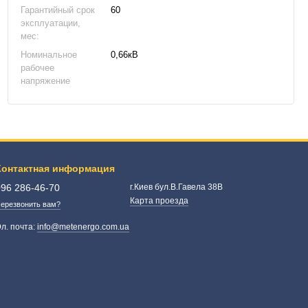
Гарантийный срок
60
эксплуатации,
мес:
Номинальное
0,66кВ
рабочее
напряжение
Контактная информация
096 286-46-70
г.Киев бул.В.Гавела 38В
Карта проезда
ерезвонить вам?
л. почта:
info@metenergo.com.ua