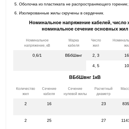
Оболочка из пластиката не распространяющего горение;
Изолированные жилы скручены в сердечник.
Номинальное напряжение кабелей, число 
номинальное сечение основных жил
Номинальное
Марка
Число
Номиналь
напряжение, кВ
кабеля
жил
жи
0,6/1
ВБбШвнг
2, 3
16
4, 5
10
ВБбШвнг 1кВ
Количество
Сечение
Сечение
Расчетный
Масс
жил
кабеля
нулевой жилы
диаметр
2
16
23
83
2
25
27
114