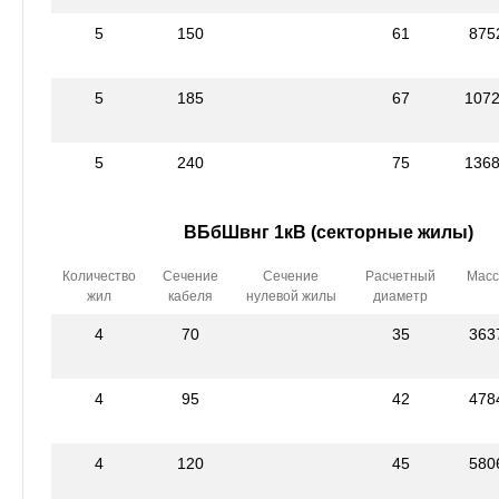
5
150
61
875
5
185
67
107
5
240
75
136
ВБбШвнг 1кВ (секторные жилы)
Количество
Сечение
Сечение
Расчетный
Масс
жил
кабеля
нулевой жилы
диаметр
4
70
35
363
4
95
42
478
4
120
45
580