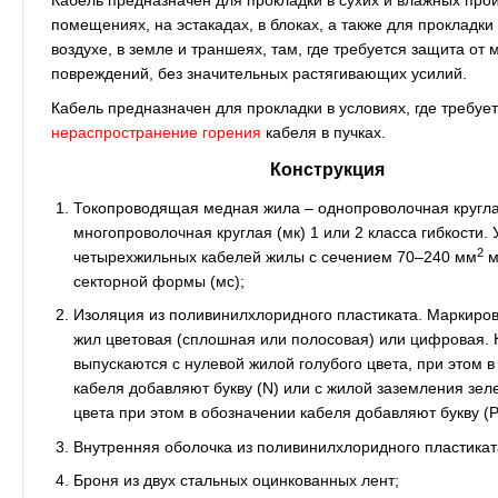
Кабель предназначен для прокладки в сухих и влажных про
помещениях, на эстакадах, в блоках, а также для прокладки
воздухе, в земле и траншеях, там, где требуется защита от
повреждений, без значительных растягивающих усилий.
Кабель предназначен для прокладки в условиях, где требуе
нераспространение горения
кабеля в пучках.
Конструкция
Токопроводящая медная жила – однопроволочная круглая
многопроволочная круглая (мк) 1 или 2 класса гибкости. 
2
четырехжильных кабелей жилы с сечением 70–240 мм
м
секторной формы (мс);
Изоляция из поливинилхлоридного пластиката. Маркиро
жил цветовая (сплошная или полосовая) или цифровая. 
выпускаются с нулевой жилой голубого цвета, при этом 
кабеля добавляют букву (N) или с жилой заземления зел
цвета при этом в обозначении кабеля добавляют букву (Р
Внутренняя оболочка из поливинилхлоридного пластикат
Броня из двух стальных оцинкованных лент;