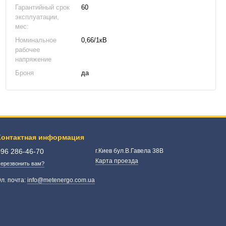
Гарантийный срок
60
эксплуатации,
мес:
Номинальное
0,66/1кВ
рабочее
напряжение
Броня
да
Контактная информация
096 286-46-70
г.Киев бул.В.Гавела 38В
Карта проезда
ерезвонить вам?
л. почта:
info@metenergo.com.ua