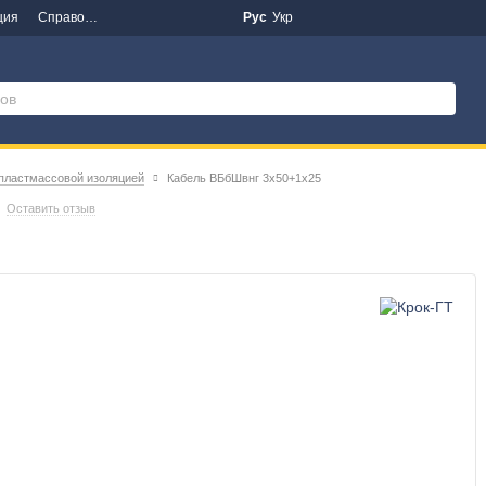
ция
Справочная информация
Новости
Рус
Укр
 пластмассовой изоляцией
Кабель ВБбШвнг 3х50+1х25
Оставить отзыв