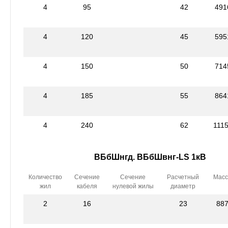
4
95
42
491
4
120
45
595
4
150
50
714
4
185
55
864
4
240
62
111
ВБбШнгд. ВБбШвнг-LS 1кВ
Количество
Сечение
Сечение
Расчетный
Масс
жил
кабеля
нулевой жилы
диаметр
2
16
23
88