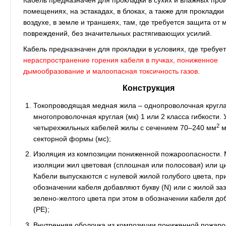
Кабель предназначен для прокладки в сухих и влажных про
помещениях, на эстакадах, в блоках, а также для прокладки
воздухе, в земле и траншеях, там, где требуется защита от
повреждений, без значительных растягивающих усилий.
Кабель предназначен для прокладки в условиях, где требуе
нераспространение горения кабеля в пучках, пониженное
дымообразование и малоопасная токсичность газов
.
Конструкция
Токопроводящая медная жила – однопроволочная круглая
многопроволочная круглая (мк) 1 или 2 класса гибкости. 
2
четырехжильных кабелей жилы с сечением 70–240 мм
м
секторной формы (мс);
Изоляция из композиции пониженной пожароопасности.
изоляции жил цветовая (сплошная или полосовая) или ц
Кабели выпускаются с нулевой жилой голубого цвета, при
обозначении кабеля добавляют букву (N) или с жилой з
зелено-желтого цвета при этом в обозначении кабеля до
(РЕ);
Внутренняя оболочка из композиции пониженной пожаро