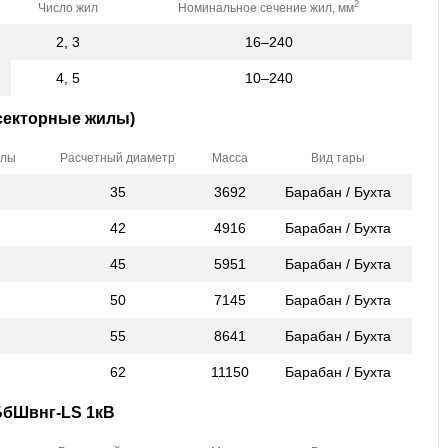
2
Число жил
Номинальное сечение жил, мм
2, 3
16–240
4, 5
10–240
секторные жилы)
илы
Расчетный диаметр
Масса
Вид тары
35
3692
Барабан / Бухта
42
4916
Барабан / Бухта
45
5951
Барабан / Бухта
50
7145
Барабан / Бухта
55
8641
Барабан / Бухта
62
11150
Барабан / Бухта
БбШвнг-LS 1кВ