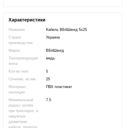
Характеристики
Название
Кабель ВБбШвнгд 5х25
Страна
Украина
производства:
Марка:
ВБбШвнгд
Токопроводящая
медь
жила:
Кол-во жил:
5
Сечение, кв.мм.:
25
Материал
ПВХ пластикат
изоляции:
Минимальный
7.5
радиус изгиба
при прокладке, в
наружных
диаметрах
кабеля, провода: