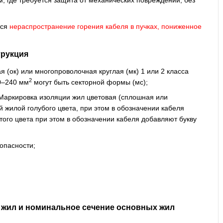
м, где требуется защита от механических повреждений, без
тся
нераспространение горения кабеля в пучках, пониженное
трукция
(ок) или многопроволочная круглая (мк) 1 или 2 класса
2
0–240 мм
могут быть секторной формы (мс);
Маркировка изоляции жил цветовая (сплошная или
 жилой голубого цвета, при этом в обозначении кабеля
того цвета при этом в обозначении кабеля добавляют букву
опасности;
 жил и номинальное сечение основных жил