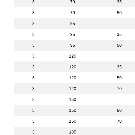
3
70
35
3
70
50
3
95
3
95
35
3
95
50
3
120
3
120
35
3
120
50
3
120
70
3
150
3
150
50
3
150
70
3
185