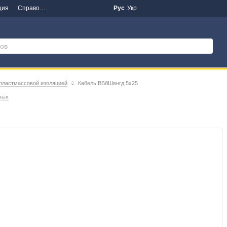
ция
Справочная информация
Новости
Рус
Укр
 пластмассовой изоляцией
Кабель ВБбШвнгд 5х25
зыв