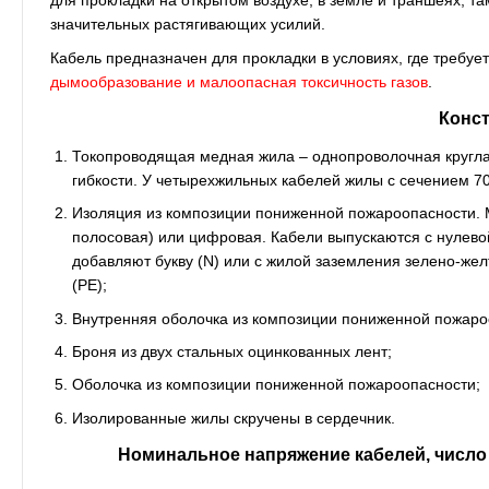
для прокладки на открытом воздухе, в земле и траншеях, та
значительных растягивающих усилий.
Кабель предназначен для прокладки в условиях, где требуе
дымообразование и малоопасная токсичность газов
.
Конс
Токопроводящая медная жила – однопроволочная круглая 
гибкости. У четырехжильных кабелей жилы с сечением 7
Изоляция из композиции пониженной пожароопасности. 
полосовая) или цифровая. Кабели выпускаются с нулевой
добавляют букву (N) или с жилой заземления зелено-жел
(РЕ);
Внутренняя оболочка из композиции пониженной пожаро
Броня из двух стальных оцинкованных лент;
Оболочка из композиции пониженной пожароопасности;
Изолированные жилы скручены в сердечник.
Номинальное напряжение кабелей, число