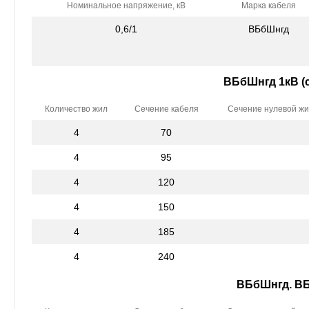
Номинальное напряжение, кВ
Марка кабеля
0,6/1
ВБбШнгд
ВБбШнгд 1кВ (
Количество жил
Сечение кабеля
Сечение нулевой ж
4
70
4
95
4
120
4
150
4
185
4
240
ВБбШнгд. В