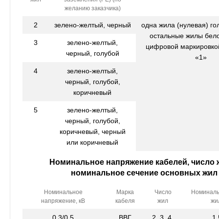
желанию заказчика)
2
зелено-желтый, черный
одна жила (нулевая) го
остальные жилы бело
3
зелено-желтый,
цифровой маркировко
черный, голубой
«1»
4
зелено-желтый,
черный, голубой,
коричневый
5
зелено-желтый,
черный, голубой,
коричневый, черный
или коричневый
Номинальное напряжение кабелей, число 
номинальное сечение основных жил
Номинальное
Марка
Число
Номиналь
напряжение, кВ
кабеля
жил
жи
0,3/0,5
ВВГ
2, 3, 4,
1