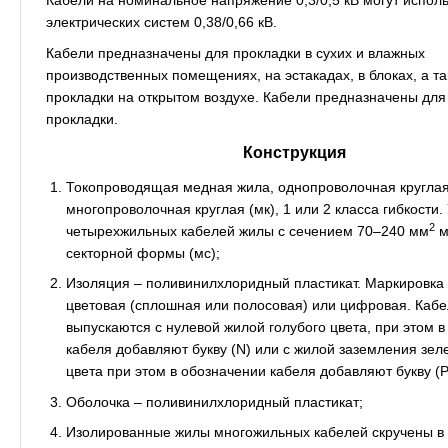
Кабели на номинальное напряжение 0,3/0,5 кВ могут исполь
электрических систем 0,38/0,66 кВ.
Кабели предназначены для прокладки в сухих и влажных
производственных помещениях, на эстакадах, в блоках, а т
прокладки на открытом воздухе. Кабели предназначены для
прокладки.
Конструкция
Токопроводящая медная жила, однопроволочная круглая 
многопроволочная круглая (мк), 1 или 2 класса гибкости.
2
четырехжильных кабелей жилы с сечением 70–240 мм
м
секторной формы (мс);
Изоляция – поливинилхлоридный пластикат. Маркировка
цветовая (сплошная или полосовая) или цифровая. Каб
выпускаются с нулевой жилой голубого цвета, при этом 
кабеля добавляют букву (N) или с жилой заземления зел
цвета при этом в обозначении кабеля добавляют букву (Р
Оболочка – поливинилхлоридный пластикат;
Изолированные жилы многожильных кабелей скручены в 