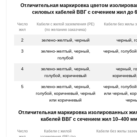
Отличительная маркировка цветом изолиров
силовых кабелей ВВГ с сечением жил до 
Число
Кабели с жилой заземления (РЕ)
Кабели без жилы 
жил
(по желанию заказчика)
2
зелено-желтый, черный
черный, г
3
зелено-желтый, черный,
черный, голубой
голубой
4
зелено-желтый, черный,
черный, г
голубой, коричневый
коричневый
5
зелено-желтый, черный,
черный, голубой
голубой, коричневый, черный
или черный, ко
или коричневый
черн
Отличительная маркировка изолированных жи
кабелей ВВГ с сечением жил 10–400 м
Число
Кабели с жилой
Кабели без жилы зазе
жил
заземления (РЕ) (по