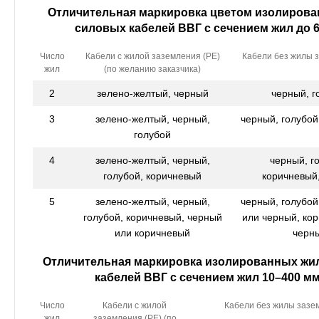
Отличительная маркировка цветом изолиров
силовых кабелей ВВГ с сечением жил до 
Число
Кабели с жилой заземления (РЕ)
Кабели без жилы 
жил
(по желанию заказчика)
2
зелено-желтый, черный
черный, г
3
зелено-желтый, черный,
черный, голубой
голубой
4
зелено-желтый, черный,
черный, г
голубой, коричневый
коричневый
5
зелено-желтый, черный,
черный, голубой
голубой, коричневый, черный
или черный, ко
или коричневый
черн
Отличительная маркировка изолированных жи
кабелей ВВГ с сечением жил 10–400 м
Число
Кабели с жилой
Кабели без жилы зазе
жил
заземления (РЕ) (по