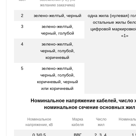
желанию заказчика)
2
зелено-желтый, черный
одна жила (нулевая) го
остальные жилы бело
3
зелено-желтый,
цифровой маркировко
черный, голубой
«1»
4
зелено-желтый,
черный, голубой,
коричневый
5
зелено-желтый,
черный, голубой,
коричневый, черный
или коричневый
Номинальное напряжение кабелей, число 
номинальное сечение основных жил
Номинальное
Марка
Число
Номиналь
напряжение, кВ
кабеля
жил
жи
0,3/0,5
ВВГ
2, 3, 4,
1