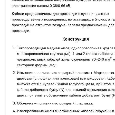
Кабели на номинальное напряжение 0,3/0,5 кВ могут исполь
электрических систем 0,38/0,66 кВ.
Кабели предназначены для прокладки в сухих и влажных
производственных помещениях, на эстакадах, в блоках, а т
прокладки на открытом воздухе. Кабели предназначены для
прокладки.
Конструкция
Токопроводящая медная жила, однопроволочная круглая 
многопроволочная круглая (мк), 1 или 2 класса гибкости.
2
четырехжильных кабелей жилы с сечением 70–240 мм
м
секторной формы (мс);
Изоляция – поливинилхлоридный пластикат. Маркировка
цветовая (сплошная или полосовая) или цифровая. Каб
выпускаются с нулевой жилой голубого цвета, при этом 
кабеля добавляют букву (N) или с жилой заземления зел
цвета при этом в обозначении кабеля добавляют букву (Р
Оболочка – поливинилхлоридный пластикат;
Изолированные жилы многожильных кабелей скручены в 