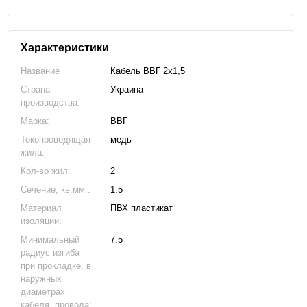
Характеристики
Название
Кабель ВВГ 2х1,5
Страна
Украина
производства:
Марка:
ВВГ
Токопроводящая
медь
жила:
Кол-во жил:
2
Сечение, кв.мм.:
1.5
Материал
ПВХ пластикат
изоляции:
Минимальный
7.5
радиус изгиба
при прокладке, в
наружных
диаметрах
кабеля, провода: