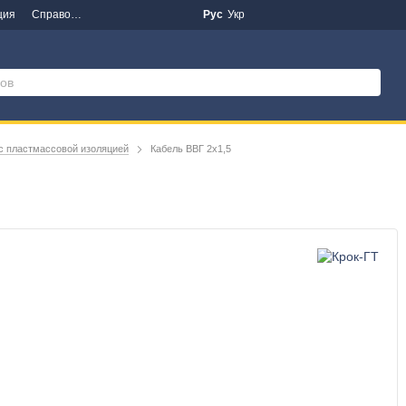
ция
Справочная информация
Новости
Рус
Укр
с пластмассовой изоляцией
Кабель ВВГ 2х1,5