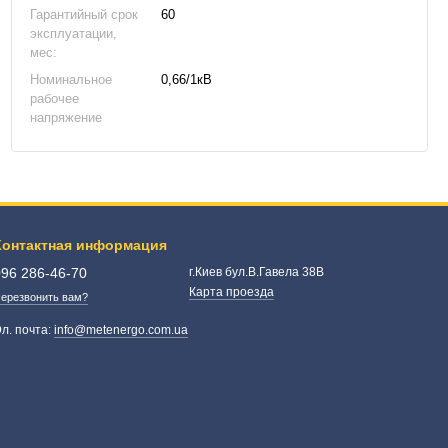
Гарантийный срок
60
эксплуатации,
мес:
Номинальное
0,66/1кВ
рабочее
напряжение
Контактная информация
096 286-46-70
г.Киев бул.В.Гавела 38В
Карта проезда
ерезвонить вам?
л. почта:
info@metenergo.com.ua