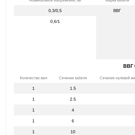
Номинальное напряжение, кВ
Марка кабеля
0,3/0,5
ВВГ
0,6/1
ВВГ 
Количество жил
Сечение кабеля
Сечение нулевой ж
1
1.5
1
2.5
1
4
1
6
1
10