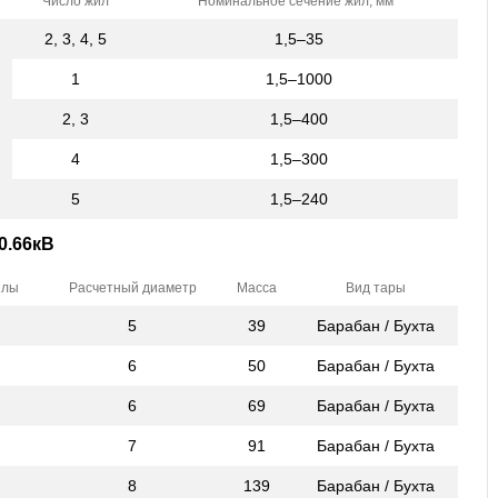
Число жил
Номинальное сечение жил, мм
2, 3, 4, 5
1,5–35
1
1,5–1000
2, 3
1,5–400
4
1,5–300
5
1,5–240
0.66кВ
илы
Расчетный диаметр
Масса
Вид тары
5
39
Барабан / Бухта
6
50
Барабан / Бухта
6
69
Барабан / Бухта
7
91
Барабан / Бухта
8
139
Барабан / Бухта