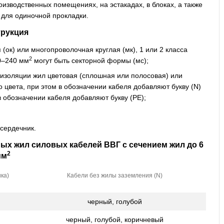
изводственных помещениях, на эстакадах, в блоках, а также
 для одиночной прокладки.
трукция
ок) или многопроволочная круглая (мк), 1 или 2 класса
2
0–240 мм
могут быть секторной формы (мс);
изоляции жил цветовая (сплошная или полосовая) или
 цвета, при этом в обозначении кабеля добавляют букву (N)
в обозначении кабеля добавляют букву (РЕ);
сердечник.
ых жил силовых кабелей ВВГ с сечением жил до 6
2
мм
ка)
Кабели без жилы заземления (N)
черный, голубой
черный, голубой, коричневый