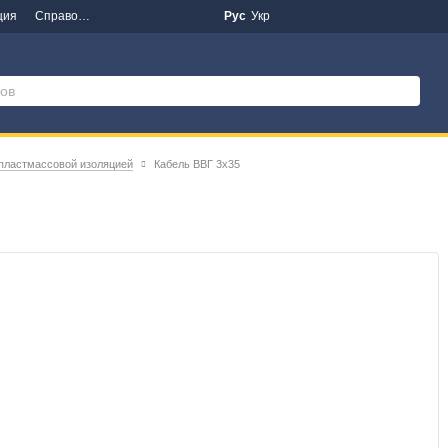
ция
Справочная информация
Новости
Рус
Укр
 пластмассовой изоляцией
Кабель ВВГ 3х35