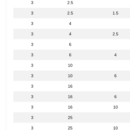
3
2.5
3
2.5
1.5
3
4
3
4
2.5
3
6
3
6
4
3
10
3
10
6
3
16
3
16
6
3
16
10
3
25
3
25
10