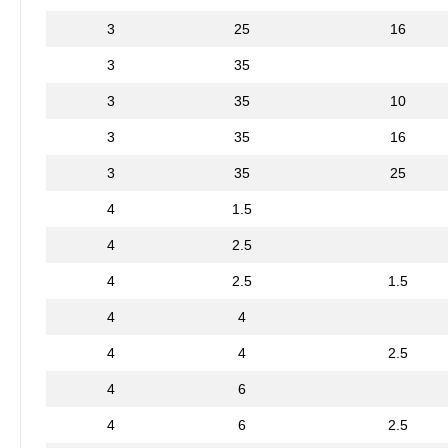
3
25
16
3
35
3
35
10
3
35
16
3
35
25
4
1.5
4
2.5
4
2.5
1.5
4
4
4
4
2.5
4
6
4
6
2.5