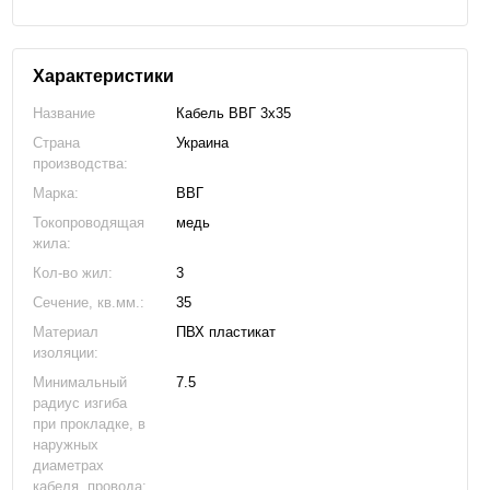
Характеристики
Название
Кабель ВВГ 3х35
Страна
Украина
производства:
Марка:
ВВГ
Токопроводящая
медь
жила:
Кол-во жил:
3
Сечение, кв.мм.:
35
Материал
ПВХ пластикат
изоляции:
Минимальный
7.5
радиус изгиба
при прокладке, в
наружных
диаметрах
кабеля, провода: