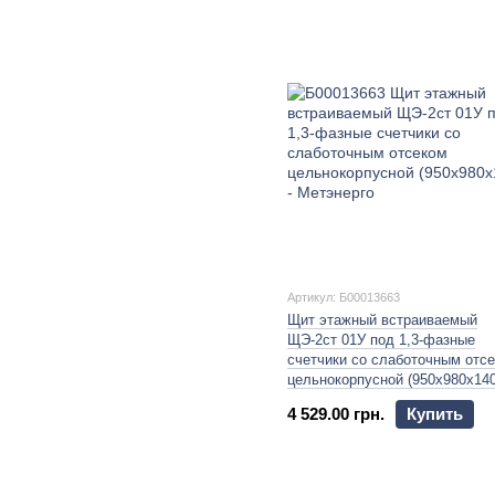
Артикул: Б00013663
Щит этажный встраиваемый
ЩЭ-2ст 01У под 1,3-фазные
счетчики со слаботочным отс
цельнокорпусной (950х980х140
4 529.00 грн.
Купить