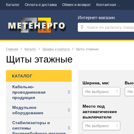
Каталог
Оплата и доставка
Обмен и возврат
Контактная информация
Интернет-магазин
Главная
Каталог
Шкафы и корпуса
Щиты этажные
Щиты этажные
КАТАЛОГ
Ширина, мм:
Выс
Кабельно-
Не выбрано
Не
проводниковая
продукция
Место под
Модульное
автоматические
оборудование
выключатели
Стабилизаторы и
Не выбрано
системы
бесперебойного питания