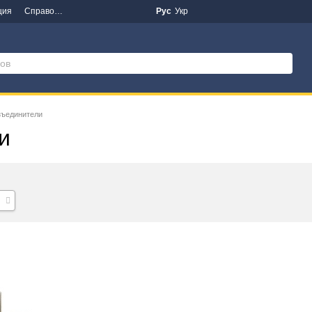
ция
Справочная информация
Новости
Рус
Укр
зъединители
и