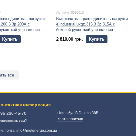
3
Артикул: i0590013
разъединитель нагрузки
Выключатель-разъединитель нагрузки
g.200.3 3р 200А с
e.industrial.ukgz.315.3 3р 315А с
рукояткой управления
боковой рукояткой управления
Купить
2 810.00 грн.
Купить
ать все
Контактная информация
096 286-46-70
г.Киев бул.В.Гавела 38В
Карта проезда
ерезвонить вам?
л. почта:
info@metenergo.com.ua