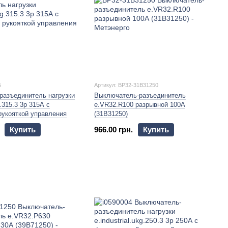
5
Артикул: BP32-31B31250
разъединитель нагрузки
Выключатель-разъединитель
g.315.3 3р 315А с
e.VR32.R100 разрывной 100А
рукояткой управления
(31В31250)
Купить
966.00 грн.
Купить