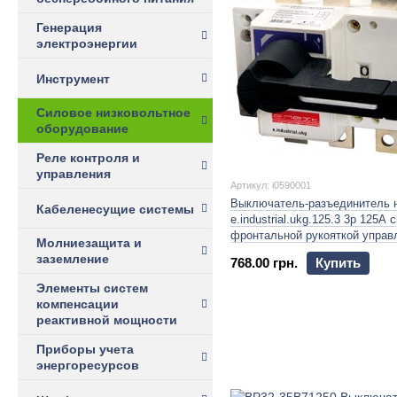
Генерация
электроэнергии
Инструмент
Силовое низковольтное
оборудование
Реле контроля и
управления
Артикул: i0590001
Выключатель-разъединитель н
Кабеленесущие системы
e.industrial.ukg.125.3 3р 125А с
фронтальной рукояткой управ
Молниезащита и
заземление
768.00 грн.
Купить
Элементы систем
компенсации
реактивной мощности
Приборы учета
энергоресурсов