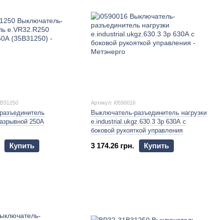
5B31250
Артикул: i0590016
разъединитель
Выключатель-разъединитель нагрузки
разрывной 250А
e.industrial.ukgz.630.3 3р 630А с
боковой рукояткой управления
Купить
3 174.26 грн.
Купить