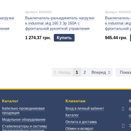
Артикул: i0590002
Артикул: i059000
агрузки
Выключатель-разъединитель нагрузки
Выключатель-
e.industrial.ukg.160.3 3р 160А с
e.industrial.uk
ления
фронтальной рукояткой управления
фронтальной 
1 274.37 грн.
Купить
945.44 грн.
Назад
1
2
Вперед
Показ
Каталог
Клиентам
Кабельно-проводниковая
Вход в личный кабинет
продукция
Каталог
П
Модульное оборудование
Оплата и доставка
Э
Стабилизаторы и системы
Обмен и возврат
бесперебойного питания