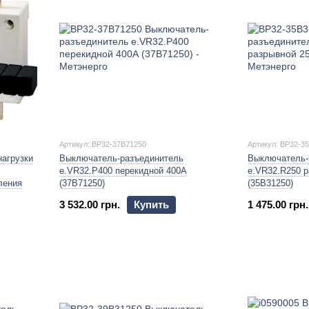
Артикул: BP32-37B71250
Артикул: BP32-3
агрузки
Выключатель-разъединитель
Выключатель-
e.VR32.P400 перекидной 400А
e.VR32.R250 
ления
(37В71250)
(35В31250)
3 532.00 грн.
Купить
1 475.00 грн.