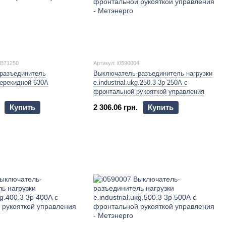
9B71250
Артикул: i0590004
разъединитель
Выключатель-разъединитель нагрузки
перекидной 630А
e.industrial.ukg.250.3 3р 250А с
фронтальной рукояткой управления
Купить
2 306.06 грн.
Купить